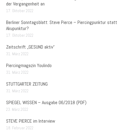
der Vergangenheit an
17. Oktober 2022
Berliner Sonntagsblatt: Steve Pierce – Piercingpunktur statt
Akupunktur?
17. Oktober 2022
Zeitschrift „GESUND aktiv“
31. März 2022
Piercingmagazin Youlindo
31. März 2022
STUTTGARTER ZEITUNG
31. März 2022
SPIEGEL WISSEN – Ausgabe 06/2018 (PDF)
23. März 2022
STEVE PIERCE im Interview
18. Februar 2022