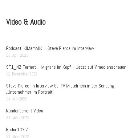
Video & Audio
Podcast: KIMamMIK – Steve Pierce im Interview
18. April 2023
SF1_NZ Format – Migräne im Kopf – Jetzt auf Vimeo anschauen
12. Dezember 2022
Steve Pierce im Interview bei TV Mittelrhein in der Sendung
„Unternehmer im Portrait“
14. Juli 2022
Kundenbericht Video
31. März 2022
Radio 107,7
31. März 2022