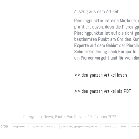
Auszug aus dem Artikel:
Piercingpunktur ist eine Methode, 
profitiert davon, dass die Piercing
Piercingpunktur ist auf die richti
bestimmten Punkt am Ohr des Kunde
Experte auf dem Gebiet der Piercin
Schmerzlinderung nach Europa. In 
ein Piercer vorgeht und für wen d
>> den ganzen Artikel lesen
>> den ganzen Artikel als PDF
Categories:
News
,
Print
Von
Steve
17. Oktober 2022
örter:
migräne
migräne piercing
piercing gegen migräne
piercingpunktur
stev