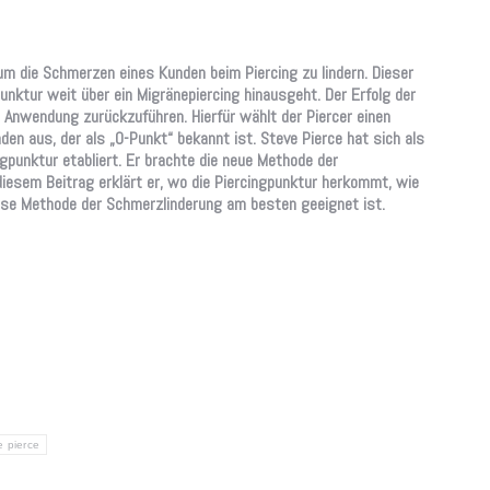
um die Schmerzen eines Kunden beim Piercing zu lindern. Dieser
punktur weit über ein Migränepiercing hinausgeht. Der Erfolg der
ge Anwendung zurückzuführen. Hierfür wählt der Piercer einen
n aus, der als „0-Punkt“ bekannt ist. Steve Pierce hat sich als
gpunktur etabliert. Er brachte die neue Methode der
diesem Beitrag erklärt er, wo die Piercingpunktur herkommt, wie
iese Methode der Schmerzlinderung am besten geeignet ist.
e pierce