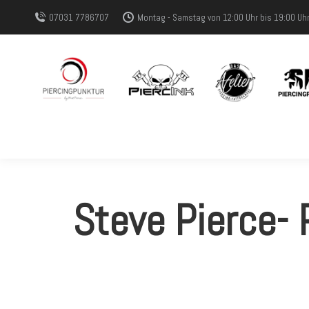
07031 7786707
Montag - Samstag von 12:00 Uhr bis 19:00 Uh
Steve Pierce- 