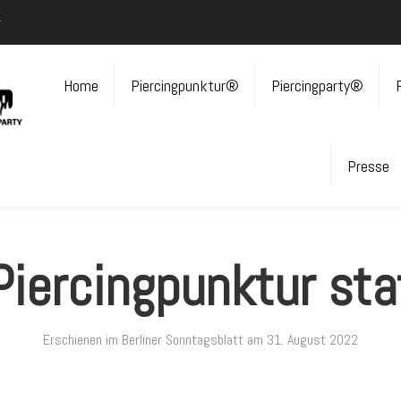
r
Home
Piercingpunktur®
Piercingparty®
Presse
Piercingpunktur st
Erschienen im Berliner Sonntagsblatt am 31. August 2022