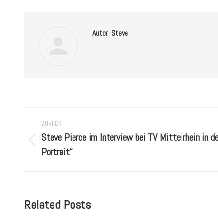
Autor:
Steve
Kommentarnavigation
ZURÜCK
Steve Pierce im Interview bei TV Mittelrhein in 
Vorheriger
Portrait“
Beitrag:
Related Posts