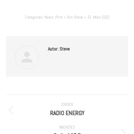
Categories:
News
,
Print
Von
Steve
31. März 2022
Autor:
Steve
Kommentarnavigation
ZURÜCK
RADIO ENERGY
Vorheriger
Beitrag:
NÄCHSTES