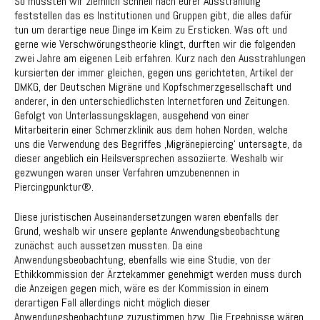
So mussten wir ziemlich schnell nach eurer Ausstrahlung
feststellen das es Institutionen und Gruppen gibt, die alles dafür
tun um derartige neue Dinge im Keim zu Ersticken. Was oft und
gerne wie Verschwörungstheorie klingt, durften wir die folgenden
zwei Jahre am eigenen Leib erfahren. Kurz nach den Ausstrahlungen
kursierten der immer gleichen, gegen uns gerichteten, Artikel der
DMKG, der Deutschen Migräne und Kopfschmerzgesellschaft und
anderer, in den unterschiedlichsten Internetforen und Zeitungen.
Gefolgt von Unterlassungsklagen, ausgehend von einer
Mitarbeiterin einer Schmerzklinik aus dem hohen Norden, welche
uns die Verwendung des Begriffes ‚Migränepiercing‘ untersagte, da
dieser angeblich ein Heilsversprechen assoziierte. Weshalb wir
gezwungen waren unser Verfahren umzubenennen in
Piercingpunktur®.
Diese juristischen Auseinandersetzungen waren ebenfalls der
Grund, weshalb wir unsere geplante Anwendungsbeobachtung
zunächst auch aussetzen mussten. Da eine
Anwendungsbeobachtung, ebenfalls wie eine Studie, von der
Ethikkommission der Ärztekammer genehmigt werden muss durch
die Anzeigen gegen mich, wäre es der Kommission in einem
derartigen Fall allerdings nicht möglich dieser
Anwendungsbeobachtung zuzustimmen bzw. Die Ergebnisse wären