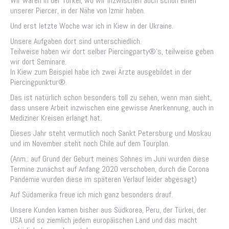
Wir waren in der Türkei, wo wir inzwischen auch schon einen
unserer Piercer, in der Nähe von Izmir haben.
Und erst letzte Woche war ich in Kiew in der Ukraine.
Unsere Aufgaben dort sind unterschiedlich.
Teilweise haben wir dort selber Piercingparty®‘s, teilweise geben
wir dort Seminare.
In Kiew zum Beispiel habe ich zwei Ärzte ausgebildet in der
Piercingpunktur®.
Das ist natürlich schon besonders toll zu sehen, wenn man sieht,
dass unsere Arbeit inzwischen eine gewisse Anerkennung, auch in
Mediziner Kreisen erlangt hat.
Dieses Jahr steht vermutlich noch Sankt Petersburg und Moskau
und im November steht noch Chile auf dem Tourplan.
(Anm.: auf Grund der Geburt meines Sohnes im Juni wurden diese
Termine zunächst auf Anfang 2020 verschoben, durch die Corona
Pandemie wurden diese im späteren Verlauf leider abgesagt)
Auf Südamerika freue ich mich ganz besonders drauf.
Unsere Kunden kamen bisher aus Südkorea, Peru, der Türkei, der
USA und so ziemlich jedem europäischen Land und das macht