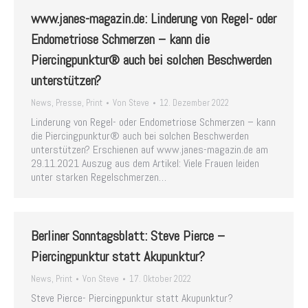
www.janes-magazin.de: Linderung von Regel- oder
Endometriose Schmerzen – kann die
Piercingpunktur® auch bei solchen Beschwerden
unterstützen?
News
,
Presse
,
Print
Von
Steve
12. Dezember 2022
Linderung von Regel- oder Endometriose Schmerzen – kann
die Piercingpunktur® auch bei solchen Beschwerden
unterstützen? Erschienen auf www.janes-magazin.de am
29.11.2021 Auszug aus dem Artikel: Viele Frauen leiden
unter starken Regelschmerzen…
Berliner Sonntagsblatt: Steve Pierce –
Piercingpunktur statt Akupunktur?
News
,
Print
Von
Steve
17. Oktober 2022
Steve Pierce- Piercingpunktur statt Akupunktur?