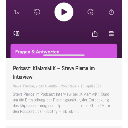
Podcast: KIMamMIK – Steve Pierce im
Interview
News
,
Presse
,
Video & Audio
Von
Steve
18. April 2023
Steve Pierce im Podcast Interview bei „KIMamMIK“. Rund
um die Entstehung der Piercingpunktur, der Entdeckung
des Migränepiercing und allgemein über sein Studio! Höre
den Podcast über -Spotify – TikTok -…