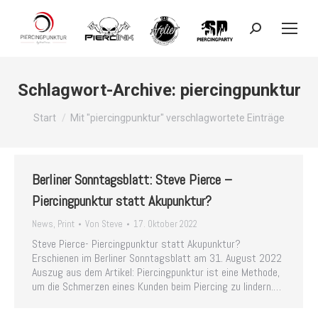
Search:
Schlagwort-Archive:
piercingpunktur
Sie befinden sich hier:
Start
Mit "piercingpunktur" verschlagwortete Einträge
Berliner Sonntagsblatt: Steve Pierce –
Piercingpunktur statt Akupunktur?
News
,
Print
Von
Steve
17. Oktober 2022
Steve Pierce- Piercingpunktur statt Akupunktur?
Erschienen im Berliner Sonntagsblatt am 31. August 2022
Auszug aus dem Artikel: Piercingpunktur ist eine Methode,
um die Schmerzen eines Kunden beim Piercing zu lindern.…