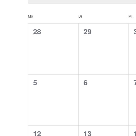
Kalender
Mo
Di
Mi
von
0
0
28
29
Veranstaltungen,
Veranstaltunge
Veranstaltungen
0
0
5
6
Veranstaltungen,
Veranstaltunge
0
0
12
13