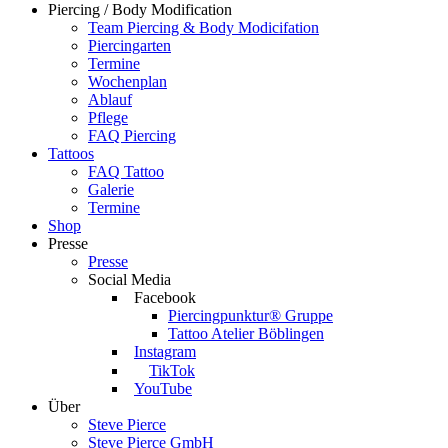
Piercing / Body Modification
Team Piercing & Body Modicifation
Piercingarten
Termine
Wochenplan
Ablauf
Pflege
FAQ Piercing
Tattoos
FAQ Tattoo
Galerie
Termine
Shop
Presse
Presse
Social Media
Facebook
Piercingpunktur® Gruppe
Tattoo Atelier Böblingen
Instagram
TikTok
YouTube
Über
Steve Pierce
Steve Pierce GmbH