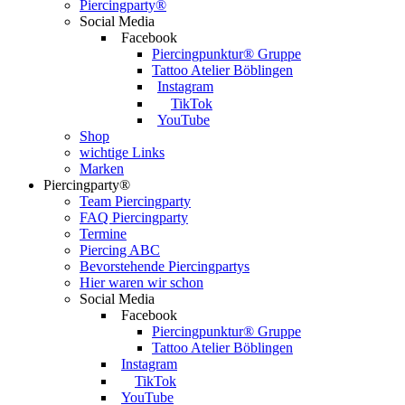
Piercingparty®
Social Media
Facebook
Piercingpunktur® Gruppe
Tattoo Atelier Böblingen
Instagram
TikTok
YouTube
Shop
wichtige Links
Marken
Piercingparty®
Team Piercingparty
FAQ Piercingparty
Termine
Piercing ABC
Bevorstehende Piercingpartys
Hier waren wir schon
Social Media
Facebook
Piercingpunktur® Gruppe
Tattoo Atelier Böblingen
Instagram
TikTok
YouTube