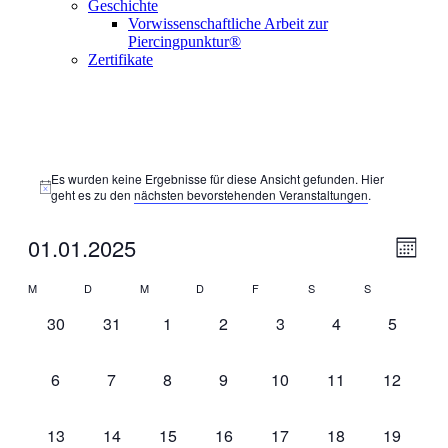
Geschichte
Vorwissenschaftliche Arbeit zur
Piercingpunktur®
Zertifikate
Es wurden keine Ergebnisse für diese Ansicht gefunden. Hier
geht es zu den
nächsten bevorstehenden Veranstaltungen
.
01.01.2025
Ansic
Veran
Monat
Ansic
Navig
Datum
Navig
Kalender
M
D
M
D
F
S
S
wählen.
von
0
0
0
0
0
0
0
30
31
1
2
3
4
5
Veranstaltungen
Veranstaltungen,
Veranstaltungen,
Veranstaltungen,
Veranstaltungen,
Veranstaltungen,
Veranstaltungen
Veransta
0
0
0
0
0
0
0
6
7
8
9
10
11
12
Veranstaltungen,
Veranstaltungen,
Veranstaltungen,
Veranstaltungen,
Veranstaltungen,
Veranstaltungen,
Veransta
0
0
0
0
0
0
0
13
14
15
16
17
18
19