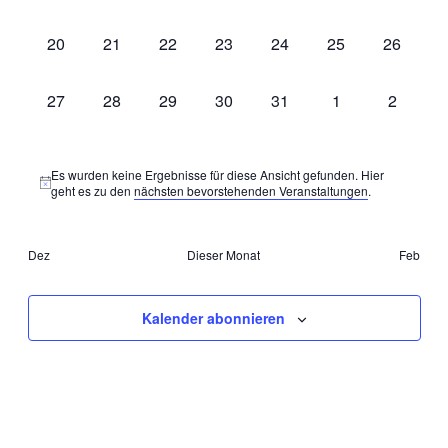
Veranstaltungen,
Veranstaltungen,
Veranstaltungen,
Veranstaltungen,
Veranstaltungen,
Veranstaltungen,
Veransta
0
0
0
0
0
0
0
20
21
22
23
24
25
26
Veranstaltungen,
Veranstaltungen,
Veranstaltungen,
Veranstaltungen,
Veranstaltungen,
Veranstaltungen,
Veransta
0
0
0
0
0
0
0
27
28
29
30
31
1
2
Veranstaltungen,
Veranstaltungen,
Veranstaltungen,
Veranstaltungen,
Veranstaltungen,
Veranstaltungen
Veransta
Es wurden keine Ergebnisse für diese Ansicht gefunden. Hier
geht es zu den
nächsten bevorstehenden Veranstaltungen
.
Dez
Dieser Monat
Feb
Kalender abonnieren