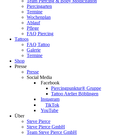
Team Piercing & Body Modicifation
Piercingarten
Termine
Wochenplan
Ablauf
Pflege
FAQ Piercing
Tattoos
FAQ Tattoo
Galerie
Termine
Shop
Presse
Presse
Social Media
Facebook
Piercingpunktur® Gruppe
Tattoo Atelier Böblingen
Instagram
TikTok
YouTube
Über
Steve Pierce
Steve Pierce GmbH
Team Steve Pierce GmbH