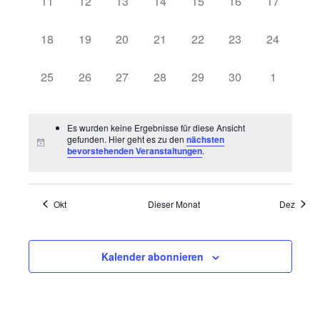
0
0
0
0
0
0
0
11
12
13
14
15
16
17
Veranstaltungen,
Veranstaltungen,
Veranstaltungen,
Veranstaltungen,
Veranstaltungen,
Veranstaltungen,
Veranstalt
0
0
0
0
0
0
0
18
19
20
21
22
23
24
Veranstaltungen,
Veranstaltungen,
Veranstaltungen,
Veranstaltungen,
Veranstaltungen,
Veranstaltungen,
Veranstalt
0
0
0
0
0
0
0
25
26
27
28
29
30
1
Veranstaltungen,
Veranstaltungen,
Veranstaltungen,
Veranstaltungen,
Veranstaltungen,
Veranstaltungen,
Veranstal
Es wurden keine Ergebnisse für diese Ansicht
gefunden. Hier geht es zu den
nächsten
bevorstehenden Veranstaltungen
.
Okt
Dieser Monat
Dez
Kalender abonnieren