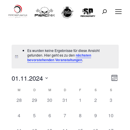
Search:
Es wurden keine Ergebnisse für diese Ansicht
gefunden. Hier geht es zu den
nächsten
bevorstehenden Veranstaltungen
.
01.11.2024
Ansicht
Veranst
Monat
Datum
Ansicht
Navigat
M
D
M
D
F
S
S
wählen.
Kalender
Navigat
0
0
0
0
0
0
0
28
29
30
31
1
2
3
von
Veranstaltungen,
Veranstaltungen,
Veranstaltungen,
Veranstaltungen,
Veranstaltungen,
Veranstaltungen,
Veranstal
Veranstaltungen
0
0
0
0
0
0
0
4
5
6
7
8
9
10
Veranstaltungen,
Veranstaltungen,
Veranstaltungen,
Veranstaltungen,
Veranstaltungen,
Veranstaltungen,
Veranstalt