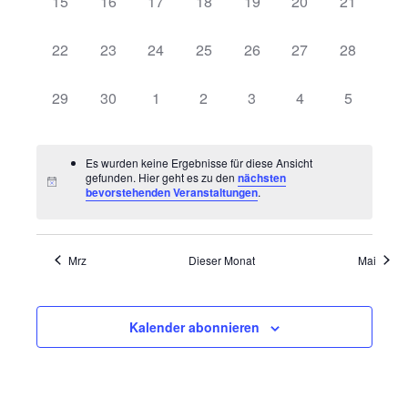
0
0
0
0
0
0
0
15
16
17
18
19
20
21
Veranstaltungen,
Veranstaltungen,
Veranstaltungen,
Veranstaltungen,
Veranstaltungen,
Veranstaltungen,
Veranstalt
0
0
0
0
0
0
0
22
23
24
25
26
27
28
Veranstaltungen,
Veranstaltungen,
Veranstaltungen,
Veranstaltungen,
Veranstaltungen,
Veranstaltungen,
Veranstalt
0
0
0
0
0
0
0
29
30
1
2
3
4
5
Veranstaltungen,
Veranstaltungen,
Veranstaltungen,
Veranstaltungen,
Veranstaltungen,
Veranstaltungen,
Veranstal
Es wurden keine Ergebnisse für diese Ansicht
gefunden. Hier geht es zu den
nächsten
bevorstehenden Veranstaltungen
.
Mrz
Dieser Monat
Mai
Kalender abonnieren