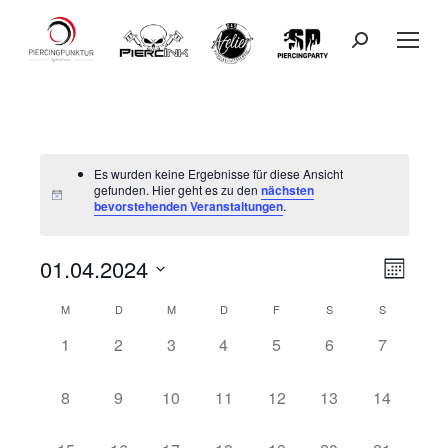
Search:
Es wurden keine Ergebnisse für diese Ansicht
gefunden. Hier geht es zu den
nächsten
bevorstehenden Veranstaltungen
.
01.04.2024
Ansicht
Veranst
Monat
Datum
Ansicht
Navigat
M
D
M
D
F
S
S
wählen.
Kalender
Navigat
0
0
0
0
0
0
0
1
2
3
4
5
6
7
von
Veranstaltungen,
Veranstaltungen,
Veranstaltungen,
Veranstaltungen,
Veranstaltungen,
Veranstaltungen,
Veranstal
Veranstaltungen
0
0
0
0
0
0
0
8
9
10
11
12
13
14
Veranstaltungen,
Veranstaltungen,
Veranstaltungen,
Veranstaltungen,
Veranstaltungen,
Veranstaltungen,
Veranstalt