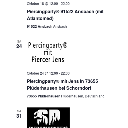
Oktober 18 @ 12:00
-
22:00
Piercingparty® 91522 Ansbach (mit
Atlantomed)
91522 Ansbach
Ansbach
SA
24
Oktober 24 @ 12:00
-
22:00
Piercingparty® mit Jens in 73655
Plüderhausen bei Schorndorf
73655 Plüderhausen
Plüderhausen, Deutschland
SA
31