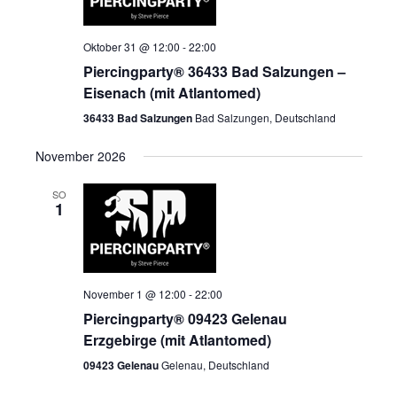
Oktober 31 @ 12:00
-
22:00
Piercingparty® 36433 Bad Salzungen –
Eisenach (mit Atlantomed)
36433 Bad Salzungen
Bad Salzungen, Deutschland
November 2026
SO
1
November 1 @ 12:00
-
22:00
Piercingparty® 09423 Gelenau
Erzgebirge (mit Atlantomed)
09423 Gelenau
Gelenau, Deutschland