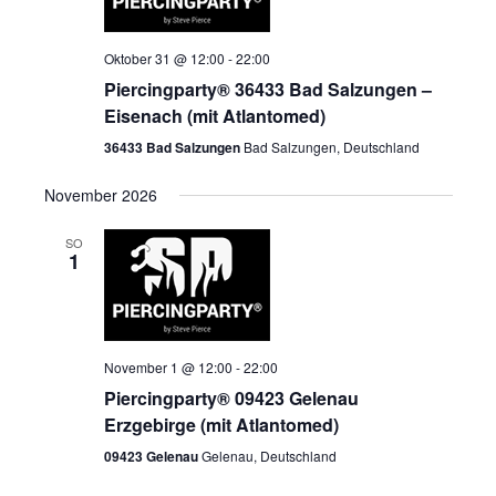
Oktober 31 @ 12:00
-
22:00
Piercingparty® 36433 Bad Salzungen –
Eisenach (mit Atlantomed)
36433 Bad Salzungen
Bad Salzungen, Deutschland
November 2026
SO
1
November 1 @ 12:00
-
22:00
Piercingparty® 09423 Gelenau
Erzgebirge (mit Atlantomed)
09423 Gelenau
Gelenau, Deutschland