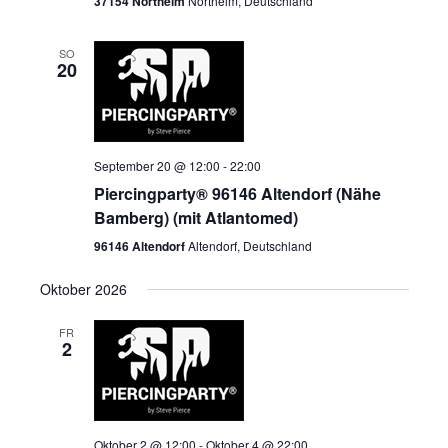
37154 Northeim
Northeim, Deutschland
SO
20
September 20 @ 12:00
-
22:00
Piercingparty® 96146 Altendorf (Nähe
Bamberg) (mit Atlantomed)
96146 Altendorf
Altendorf, Deutschland
Oktober 2026
FR
2
Oktober 2 @ 12:00
-
Oktober 4 @ 22:00