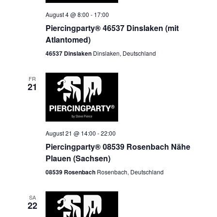
August 4 @ 8:00
-
17:00
Piercingparty® 46537 Dinslaken (mit
Atlantomed)
46537 Dinslaken
Dinslaken, Deutschland
FR
21
August 21 @ 14:00
-
22:00
Piercingparty® 08539 Rosenbach Nähe
Plauen (Sachsen)
08539 Rosenbach
Rosenbach, Deutschland
SA
22