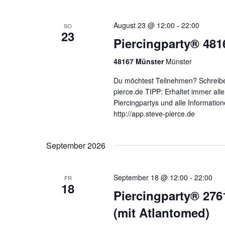
August 23 @ 12:00
-
22:00
SO
23
Piercingparty® 481
48167 Münster
Münster
Du möchtest Teilnehmen? Schreibe
pierce.de TIPP: Erhaltet immer al
Piercingpartys und alle Informatio
http://app.steve-pierce.de
September 2026
September 18 @ 12:00
-
22:00
FR
18
Piercingparty® 27
(mit Atlantomed)