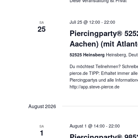
Diese Veranstaltung ist Privat
Juli 25 @ 12:00
-
22:00
SA
25
Piercingparty® 525
Aachen) (mit Atlan
52525 Heinsberg
Heinsberg, Deut
Du möchtest Teilnehmen? Schreibe
pierce.de TIPP: Erhaltet immer al
Piercingpartys und alle Informatio
http://app.steve-pierce.de
August 2026
August 1 @ 14:00
-
22:00
SA
1
Piercingparty® 985