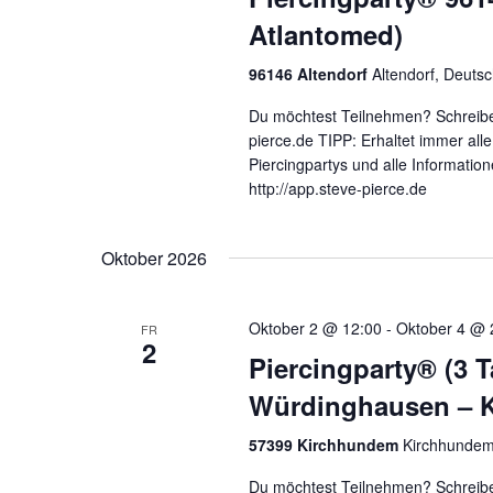
Atlantomed)
96146 Altendorf
Altendorf, Deuts
Du möchtest Teilnehmen? Schreibe
pierce.de TIPP: Erhaltet immer al
Piercingpartys und alle Informatio
http://app.steve-pierce.de
Oktober 2026
Oktober 2 @ 12:00
-
Oktober 4 @ 
FR
2
Piercingparty® (3 
Würdinghausen – Kr
57399 Kirchhundem
Kirchhundem
Du möchtest Teilnehmen? Schreibe