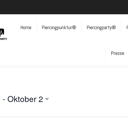
r
Home
Piercingpunktur®
Piercingparty®
Presse
4
 - 
Oktober 2