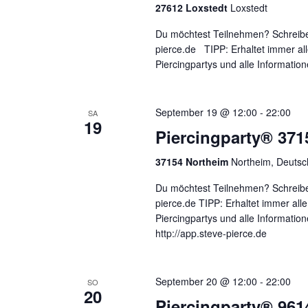
27612 Loxstedt
Loxstedt
Du möchtest Teilnehmen? Schreib
pierce.de TIPP: Erhaltet immer a
Piercingpartys und alle Informati
September 19 @ 12:00
-
22:00
SA
19
Piercingparty® 371
37154 Northeim
Northeim, Deutsc
Du möchtest Teilnehmen? Schreibe
pierce.de TIPP: Erhaltet immer al
Piercingpartys und alle Informatio
http://app.steve-pierce.de
September 20 @ 12:00
-
22:00
SO
20
Piercingparty® 961