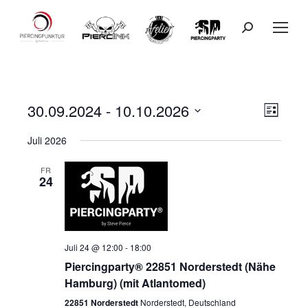
Search:
30.09.2024
 - 
10.10.2026
Ansicht
Veranst
Liste
Datum
Ansicht
Navigat
Juli 2026
wählen.
Navigat
FR
24
Juli 24 @ 12:00
-
18:00
Piercingparty® 22851 Norderstedt (Nähe
Hamburg) (mit Atlantomed)
22851 Norderstedt
Norderstedt, Deutschland