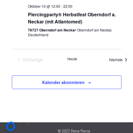
Oktober 10 @ 12:00
-
22:00
Piercingparty® Herbstfest Oberndorf a.
Neckar (mit Atlantomed)
78727 Oberndorf am Neckar
Oberndorf am Neckar,
Deutschland
Vorherige
Heute
Veran
Nächste
Veranstaltungen
Kalender abonnieren
© 2023 Steve Pierce