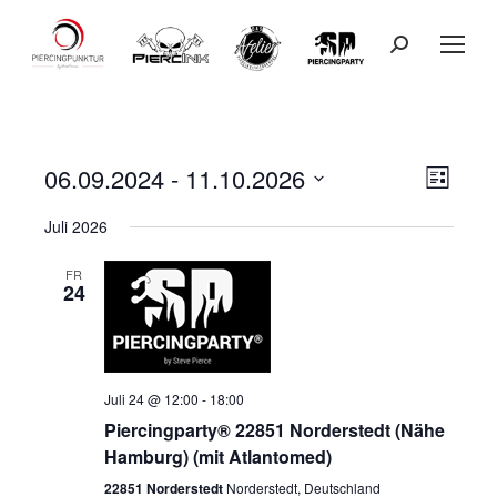
Search:
06.09.2024
 - 
11.10.2026
Ansicht
Veranst
Liste
Datum
Ansicht
Navigat
Juli 2026
wählen.
Navigat
FR
24
Juli 24 @ 12:00
-
18:00
Piercingparty® 22851 Norderstedt (Nähe
Hamburg) (mit Atlantomed)
22851 Norderstedt
Norderstedt, Deutschland