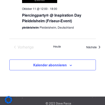
Oktober 11 @ 12:00
-
18:00
Piercingparty® @ Inspiration Day
Pleidelsheim (Friseur-Event)
pleidelsheim
Pleidelsheim, Deutschland
Vorherige
Heute
Veran
Nächste
Veranstaltungen
Kalender abonnieren
© 2023 Steve Pierce