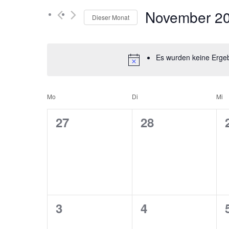
November 2
Dieser Monat
Datum
wählen.
Es wurden keine Ergeb
Kalender
Mo
Di
Mi
von
0
0
27
28
Veranstaltungen,
Veranstaltunge
Veranstaltungen
0
0
3
4
Veranstaltungen,
Veranstaltunge