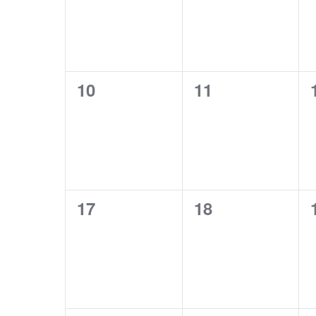
0
0
10
11
Veranstaltungen,
Veranstaltunge
0
0
17
18
Veranstaltungen,
Veranstaltunge