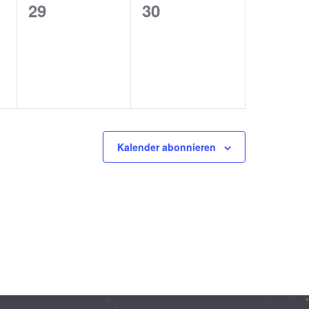
0
0
29
30
ungen,
Veranstaltungen,
Veranstaltungen,
Kalender abonnieren