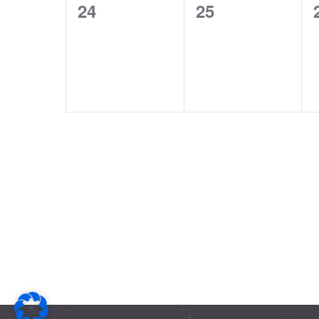
0
0
24
25
Veranstaltungen,
Veranstaltunge