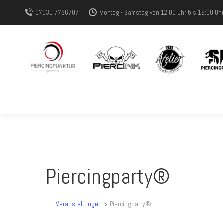
07031 7786707
Montag - Samstag von 12:00 Uhr bis 19:00 Uh
Piercingparty®
Veranstaltungen
Piercingparty®