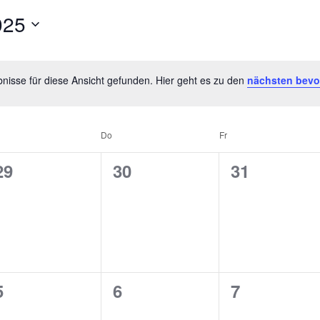
025
nisse für diese Ansicht gefunden. Hier geht es zu den
nächsten bevo
Do
Fr
0
0
0
29
30
31
n,
Veranstaltungen,
Veranstaltungen,
Veranstalt
0
0
0
5
6
7
n,
Veranstaltungen,
Veranstaltungen,
Veranstalt