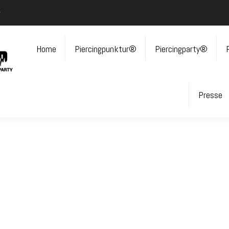
r
Home
Piercingpunktur®
Piercingparty®
Presse