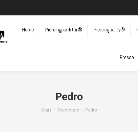
r
Home
Piercingpunktur®
Piercingparty®
Presse
Pedro
Sie befinden sich hier:
Start
Teammate
Pedro