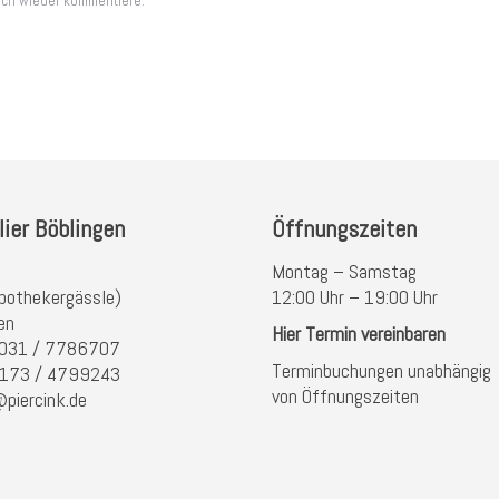
ich wieder kommentiere.
lier Böblingen
Öffnungszeiten
Montag – Samstag
pothekergässle)
12:00 Uhr – 19:00 Uhr
en
Hier Termin vereinbaren
 7031 / 7786707
Terminbuchungen unabhängig
) 173 / 4799243
von Öffnungszeiten
@piercink.de