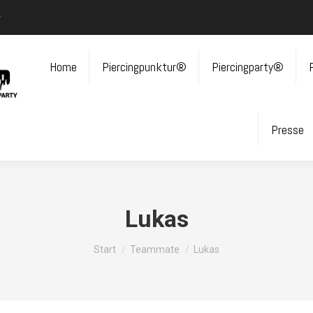
r
Home
Piercingpunktur®
Piercingparty®
Presse
Lukas
Sie befinden sich hier:
Start
Teammate
Lukas