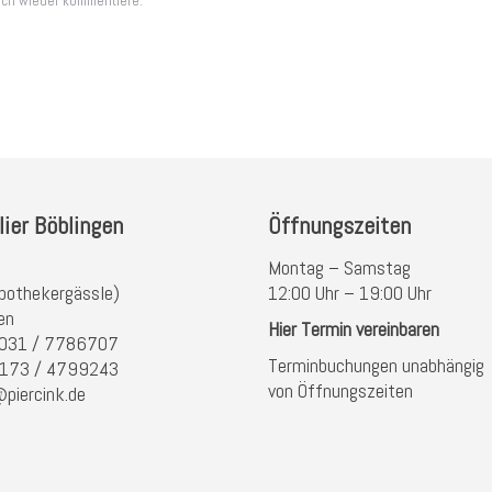
ich wieder kommentiere.
lier Böblingen
Öffnungszeiten
Montag – Samstag
pothekergässle)
12:00 Uhr – 19:00 Uhr
en
Hier Termin vereinbaren
 7031 / 7786707
Terminbuchungen unabhängig
) 173 / 4799243
von Öffnungszeiten
@piercink.de