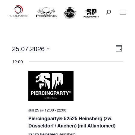
Search:
25.07.2026
Ansicht
Veranst
Tag
Datum
Ansicht
Navigat
12:00
wählen.
Navigat
Juli 25 @ 12:00
-
22:00
Piercingparty® 52525 Heinsberg (zw.
Düsseldorf / Aachen) (mit Atlantomed)
52525 Heinsberg
Heinsberg