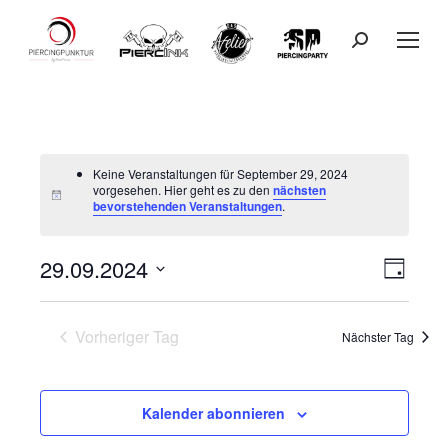
Search:
Keine Veranstaltungen für September 29, 2024
vorgesehen. Hier geht es zu den
nächsten
bevorstehenden Veranstaltungen
.
29.09.2024
Ansicht
Veranst
Tag
Datum
Ansicht
Navigat
wählen.
Vorheriger Tag
Navigat
Nächster Tag
Kalender abonnieren