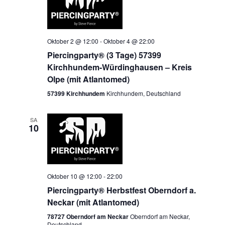
Oktober 2 @ 12:00
-
Oktober 4 @ 22:00
Piercingparty® (3 Tage) 57399
Kirchhundem-Würdinghausen – Kreis
Olpe (mit Atlantomed)
57399 Kirchhundem
Kirchhundem, Deutschland
SA
10
Oktober 10 @ 12:00
-
22:00
Piercingparty® Herbstfest Oberndorf a.
Neckar (mit Atlantomed)
78727 Oberndorf am Neckar
Oberndorf am Neckar,
Deutschland