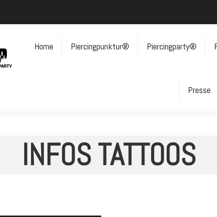
r
Home
Piercingpunktur®
Piercingparty®
Presse
INFOS TATTOOS