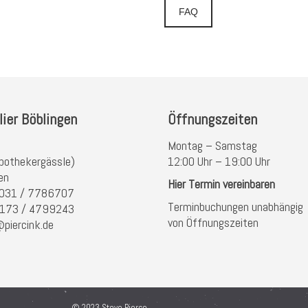
FAQ
lier Böblingen
Öffnungszeiten
Montag – Samstag
pothekergässle)
12:00 Uhr – 19:00 Uhr
en
Hier Termin vereinbaren
 7031 / 7786707
Terminbuchungen unabhängig
) 173 / 4799243
von Öffnungszeiten
@piercink.de
© 2023 Steve Pierce