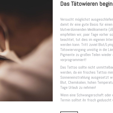
Das Tätowieren beginn
Versucht möglichst ausgeschlafen
damit ihr eine gute Basis für einen
blutverdünnenden Medikamente (zB.
empfehlen wir, paar Tage vorher s
beachtet, tut dies im eigenen Inte
werden kann. Tritt zuviel Blut/Ly
Tätowiervorgang unnötig in die Lä
Pigmente zu großen Teilen wieder
vorprogrammiert!
Das Tattoo sollte nicht unmittelba
werden, da ein frisches Tattoo mi
Sonneneinstrahlung ausgesetzt wer
Blut, Chemikalien, hohen Temperat
Tage Urlaub zu nehmen!
Wenn eine Schwangerschaft oder ein
Termin solltet ihr frisch geduscht