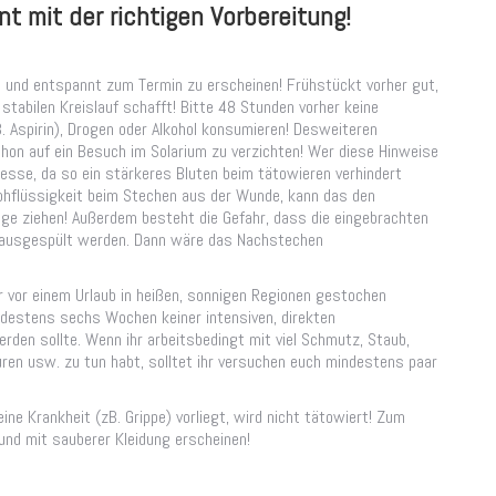
t mit der richtigen Vorbereitung!
 und entspannt zum Termin zu erscheinen! Frühstückt vorher gut,
 stabilen Kreislauf schafft! Bitte 48 Stunden vorher keine
 Aspirin), Drogen oder Alkohol konsumieren! Desweiteren
chon auf ein Besuch im Solarium zu verzichten! Wer diese Hinweise
resse, da so ein stärkeres Bluten beim tätowieren verhindert
mphflüssigkeit beim Stechen aus der Wunde, kann das den
nge ziehen! Außerdem besteht die Gefahr, dass die eingebrachten
 ausgespült werden. Dann wäre das Nachstechen
r vor einem Urlaub in heißen, sonnigen Regionen gestochen
ndestens sechs Wochen keiner intensiven, direkten
den sollte. Wenn ihr arbeitsbedingt mit viel Schmutz, Staub,
uren usw. zu tun habt, solltet ihr versuchen euch mindestens paar
e Krankheit (zB. Grippe) vorliegt, wird nicht tätowiert! Zum
 und mit sauberer Kleidung erscheinen!