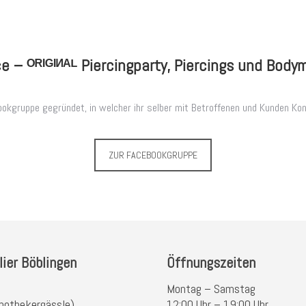
e – ᴼᴿᴵᴳᴵᴻᴬᴸ Piercingparty, Piercings und Body
ookgruppe gegründet, in welcher ihr selber mit Betroffenen und Kunden K
ZUR FACEBOOKGRUPPE
lier Böblingen
Öffnungszeiten
Montag – Samstag
pothekergässle)
12:00 Uhr – 19:00 Uhr