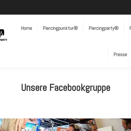
r
Home
Piercingpunktur®
Piercingparty®
Presse
Unsere Facebookgruppe