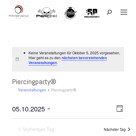
Search:
Keine Veranstaltungen für Oktober 5, 2025 vorgesehen.
Hier geht es zu den
nächsten bevorstehenden
Veranstaltungen
.
Piercingparty®
Veranstaltungen
Piercingparty®
05.10.2025
Ansicht
Veranst
Tag
Datum
Ansicht
Navigat
wählen.
Vorheriger Tag
Navigat
Nächster Tag