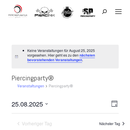
Search:
Keine Veranstaltungen für August 25, 2025
vorgesehen. Hier geht es zu den
nächsten
bevorstehenden Veranstaltungen
.
Piercingparty®
Veranstaltungen
Piercingparty®
25.08.2025
Ansicht
Veranst
Tag
Datum
Ansicht
Navigat
wählen.
Vorheriger Tag
Navigat
Nächster Tag