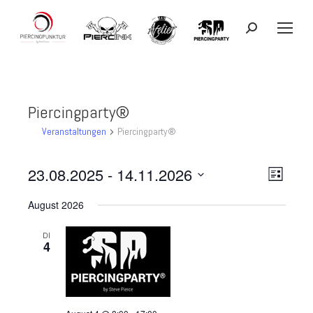
Search:
Piercingparty®
Veranstaltungen
Piercingparty®
23.08.2025
 - 
14.11.2026
Ansicht
Veranst
Liste
Datum
Ansicht
Navigat
August 2026
wählen.
Navigat
DI
4