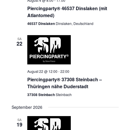
August 4 @ 8:00
-
17:00
Piercingparty® 46537 Dinslaken (mit
Atlantomed)
46537 Dinslaken
Dinslaken, Deutschland
SA
22
August 22 @ 12:00
-
22:00
Piercingparty® 37308 Steinbach –
Thüringen nähe Duderstadt
37308 Steinbach
Steinbach
September 2026
SA
19