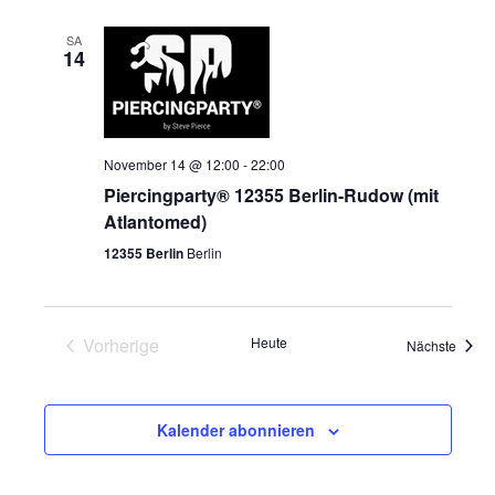
SA
14
November 14 @ 12:00
-
22:00
Piercingparty® 12355 Berlin-Rudow (mit
Atlantomed)
12355 Berlin
Berlin
Vorherige
Heute
Veran
Nächste
Veranstaltungen
Kalender abonnieren